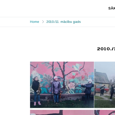
Skip
to
SĀ
content
Priekules
Prieks mājo Priekulē
MŪZIKAS un
Home
2010./11. mācību gads
MĀKSLAS
SKOLA
2010./