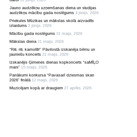
Jauno audzēkņu uzņemšanas diena un studijas
audzēkņu mācību gada noslēgums
4 jūnijs, 2026
Priekules Mūzikas un mākslas skolā aizvadīts
izlaidums
3 jūnijs, 2026
Mācību gada noslēgums
31 maijs, 2026
Mākslas diena
21 maijs, 2026
“Riti, riti, kamolīti!” Pāvilostā izskanēja bērnu un
jauniešu koncerts
21 maijs, 2026
Izskanējis Ģimenes dienas kopkoncerts “saMĪĻO
mani”
15 maijs, 2026
Panākumi konkursa “Pavasarī dziesmas skan
2026” finālā
12 maijs, 2026
Muzicējam kopā ar draugiem
27 aprīlis, 2026