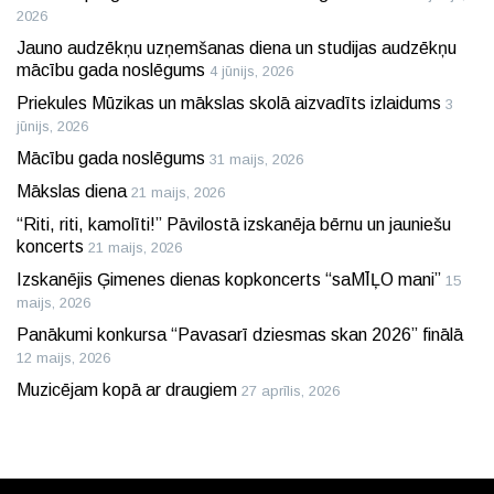
2026
Jauno audzēkņu uzņemšanas diena un studijas audzēkņu
mācību gada noslēgums
4 jūnijs, 2026
Priekules Mūzikas un mākslas skolā aizvadīts izlaidums
3
jūnijs, 2026
Mācību gada noslēgums
31 maijs, 2026
Mākslas diena
21 maijs, 2026
“Riti, riti, kamolīti!” Pāvilostā izskanēja bērnu un jauniešu
koncerts
21 maijs, 2026
Izskanējis Ģimenes dienas kopkoncerts “saMĪĻO mani”
15
maijs, 2026
Panākumi konkursa “Pavasarī dziesmas skan 2026” finālā
12 maijs, 2026
Muzicējam kopā ar draugiem
27 aprīlis, 2026