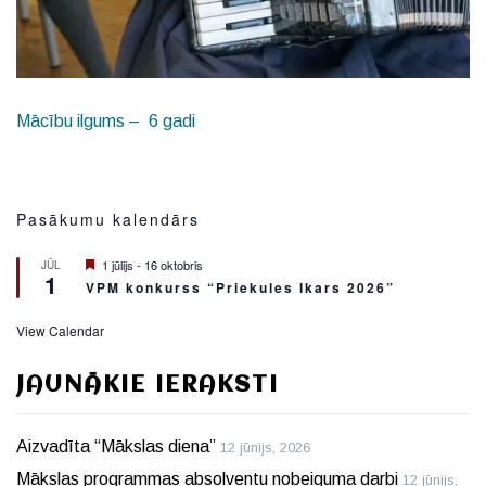
Mācību ilgums – 6 gadi
Pasākumu kalendārs
Featured
1 jūlijs
-
16 oktobris
JŪL
1
VPM konkurss “Priekules Ikars 2026”
View Calendar
JAUNĀKIE IERAKSTI
Aizvadīta “Mākslas diena”
12 jūnijs, 2026
Mākslas programmas absolventu nobeiguma darbi
12 jūnijs,