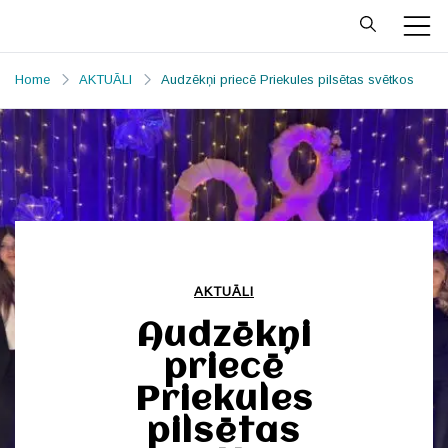
Skip
to
Priekules
Prieks mājo Priekulē
content
MŪZIKAS un
Home
AKTUĀLI
Audzēkņi priecē Priekules pilsētas svētkos
MĀKSLAS
SKOLA
AKTUĀLI
Audzēkņi
priecē
Priekules
pilsētas