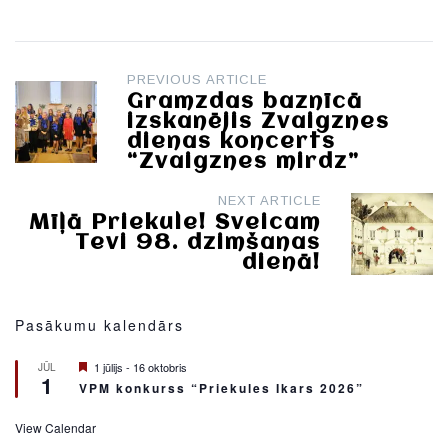
Post
PREVIOUS ARTICLE
Gramzdas baznīcā
navigation
izskanējis Zvaigznes
dienas koncerts
“Zvaigznes mirdz”
NEXT ARTICLE
Mīļā Priekule! Sveicam
Tevi 98. dzimšanas
dienā!
Pasākumu kalendārs
Featured
1 jūlijs
-
16 oktobris
JŪL
1
VPM konkurss “Priekules Ikars 2026”
View Calendar