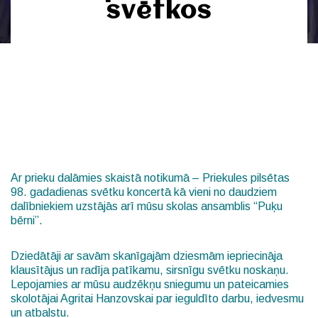
svētkos
Ar prieku dalāmies skaistā notikumā – Priekules pilsētas
98. gadadienas svētku koncertā kā vieni no daudziem
dalībniekiem uzstājās arī mūsu skolas ansamblis “Puķu
bērni”.
Dziedātāji ar savām skanīgajām dziesmām iepriecināja
klausītājus un radīja patīkamu, sirsnīgu svētku noskaņu.
Lepojamies ar mūsu audzēkņu sniegumu un pateicamies
skolotājai Agritai Hanzovskai par ieguldīto darbu, iedvesmu
un atbalstu.