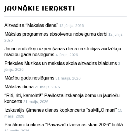
JAUNĀKIE IERAKSTI
Aizvadīta “Mākslas diena”
12 jūnijs, 2026
Mākslas programmas absolventu nobeiguma darbi
12 jūnijs,
2026
Jauno audzēkņu uzņemšanas diena un studijas audzēkņu
mācību gada noslēgums
4 jūnijs, 2026
Priekules Mūzikas un mākslas skolā aizvadīts izlaidums
3
jūnijs, 2026
Mācību gada noslēgums
31 maijs, 2026
Mākslas diena
21 maijs, 2026
“Riti, riti, kamolīti!” Pāvilostā izskanēja bērnu un jauniešu
koncerts
21 maijs, 2026
Izskanējis Ģimenes dienas kopkoncerts “saMĪĻO mani”
15
maijs, 2026
Panākumi konkursa “Pavasarī dziesmas skan 2026” finālā
12 maijs, 2026