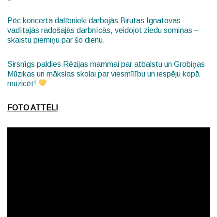
Pēc koncerta dalībnieki darbojās Birutas Ignatovas
vadītajās radošajās darbnīcās, veidojot ziedu somiņas –
skaistu piemiņu par šo dienu.
Sirsnīgs paldies Rēzijas mammai par atbalstu un Grobiņas
Mūzikas un mākslas skolai par viesmīlību un iespēju kopā
muzicēt!
FOTO ATTĒLI