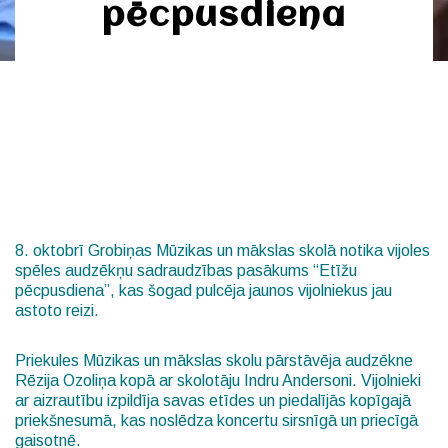
pēcpusdiena
8. oktobrī Grobiņas Mūzikas un mākslas skolā notika vijoles
spēles audzēkņu sadraudzības pasākums “Etīžu
pēcpusdiena”, kas šogad pulcēja jaunos vijolniekus jau
astoto reizi.
Priekules Mūzikas un mākslas skolu pārstāvēja audzēkne
Rēzija Ozoliņa kopā ar skolotāju Indru Andersoni. Vijolnieki
ar aizrautību izpildīja savas etīdes un piedalījās kopīgajā
priekšnesumā, kas noslēdza koncertu sirsnīgā un priecīgā
gaisotnē.