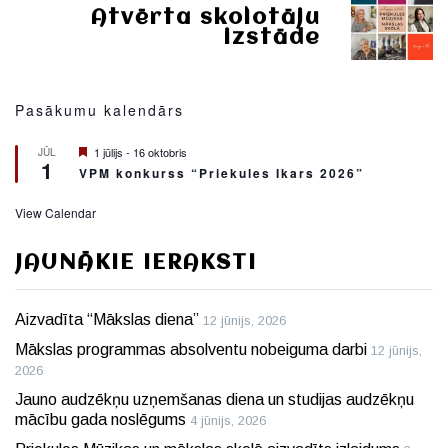
Atvērta skolotāju
izstāde
Pasākumu kalendārs
Featured
1 jūlijs
-
16 oktobris
JŪL
1
VPM konkurss “Priekules Ikars 2026”
View Calendar
JAUNĀKIE IERAKSTI
Aizvadīta “Mākslas diena”
12 jūnijs, 2026
Mākslas programmas absolventu nobeiguma darbi
12 jūnijs,
2026
Jauno audzēkņu uzņemšanas diena un studijas audzēkņu
mācību gada noslēgums
4 jūnijs, 2026