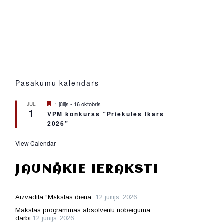
Pasākumu kalendārs
Featured
1 jūlijs
-
16 oktobris
JŪL
1
VPM konkurss “Priekules Ikars
2026”
View Calendar
JAUNĀKIE IERAKSTI
Aizvadīta “Mākslas diena”
12 jūnijs, 2026
Mākslas programmas absolventu nobeiguma
darbi
12 jūnijs, 2026