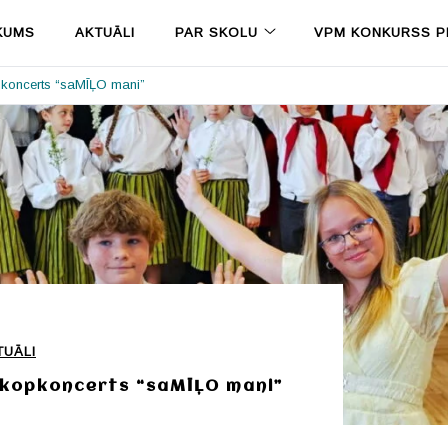
KUMS
AKTUĀLI
PAR SKOLU
VPM KONKURSS PR
pkoncerts “saMĪĻO mani”
TUĀLI
s kopkoncerts “saMĪĻO mani”