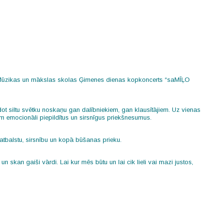
es Mūzikas un mākslas skolas Ģimenes dienas kopkoncerts “saMĪĻO
ot siltu svētku noskaņu gan dalībniekiem, gan klausītājiem. Uz vienas
em emocionāli piepildītus un sirsnīgus priekšnesumus.
tbalstu, sirsnību un kopā būšanas prieku.
un skan gaiši vārdi. Lai kur mēs būtu un lai cik lieli vai mazi justos,