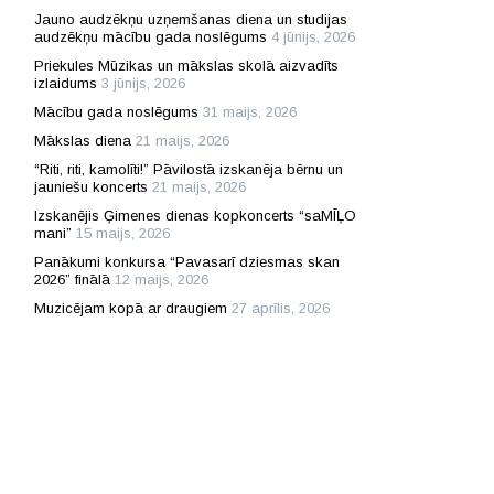
Jauno audzēkņu uzņemšanas diena un studijas
audzēkņu mācību gada noslēgums
4 jūnijs, 2026
Priekules Mūzikas un mākslas skolā aizvadīts
izlaidums
3 jūnijs, 2026
Mācību gada noslēgums
31 maijs, 2026
Mākslas diena
21 maijs, 2026
“Riti, riti, kamolīti!” Pāvilostā izskanēja bērnu un
jauniešu koncerts
21 maijs, 2026
Izskanējis Ģimenes dienas kopkoncerts “saMĪĻO
mani”
15 maijs, 2026
Panākumi konkursa “Pavasarī dziesmas skan
2026” finālā
12 maijs, 2026
Muzicējam kopā ar draugiem
27 aprīlis, 2026