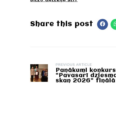
BILŽU GALERIJA ŠEIT
Share this post
Post
PREVIOUS ARTICLE
navigation
Panākumi konkur
“Pavasarī dziesm
skan 2026” finālā