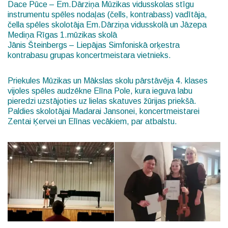
Dace Pūce – Em.Dārziņa Mūzikas vidusskolas stīgu
instrumentu spēles nodaļas (čells, kontrabass) vadītāja,
čella spēles skolotāja Em.Dārziņa vidusskolā un Jāzepa
Mediņa Rīgas 1.mūzikas skolā
Jānis Šteinbergs – Liepājas Simfoniskā orķestra
kontrabasu grupas koncertmeistara vietnieks.
Priekules Mūzikas un Mākslas skolu
pārstāvēja 4. klases
vijoles spēles audzēkne Elīna Pole, kura ieguva labu
pieredzi uzstājoties uz lielas skatuves žūrijas priekšā.
Paldies skolotājai Madarai Jansonei, koncertmeistarei
Zentai Ķervei un Elīnas vecākiem, par atbalstu.