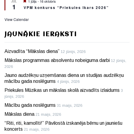
Featured
1 jūlijs
-
16 oktobris
JŪL
1
VPM konkurss “Priekules Ikars 2026”
View Calendar
JAUNĀKIE IERAKSTI
Aizvadīta “Mākslas diena”
12 jūnijs, 2026
Mākslas programmas absolventu nobeiguma darbi
12 jūnijs,
2026
Jauno audzēkņu uzņemšanas diena un studijas audzēkņu
mācību gada noslēgums
4 jūnijs, 2026
Priekules Mūzikas un mākslas skolā aizvadīts izlaidums
3
jūnijs, 2026
Mācību gada noslēgums
31 maijs, 2026
Mākslas diena
21 maijs, 2026
“Riti, riti, kamolīti!” Pāvilostā izskanēja bērnu un jauniešu
koncerts
21 maijs, 2026