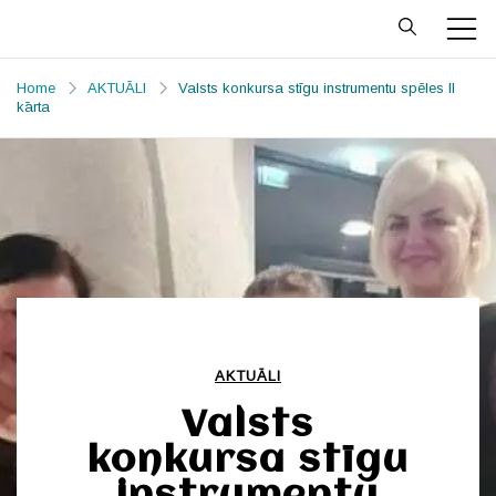
Skip
to
Priekules
Prieks mājo Priekulē
content
MŪZIKAS un
Home
AKTUĀLI
Valsts konkursa stīgu instrumentu spēles II
kārta
MĀKSLAS
SKOLA
AKTUĀLI
Valsts
konkursa stīgu