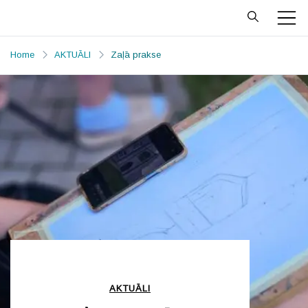
Skip
to
Priekules
Prieks mājo Priekulē
content
MŪZIKAS un
Home
AKTUĀLI
Zaļā prakse
MĀKSLAS
SKOLA
AKTUĀLI