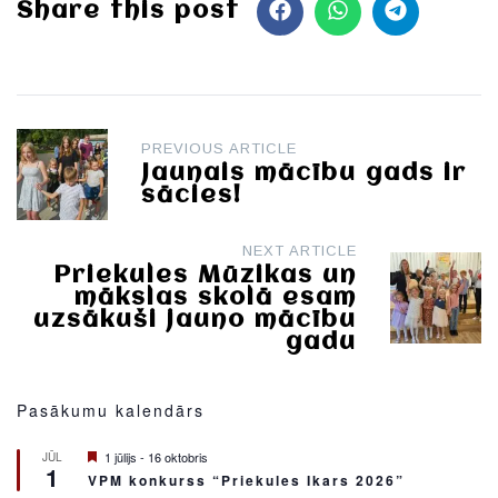
Share this post
Post
PREVIOUS ARTICLE
navigation
Jaunais mācību gads ir
sācies!
NEXT ARTICLE
Priekules Mūzikas un
mākslas skolā esam
uzsākuši jauno mācību
gadu
Pasākumu kalendārs
Featured
1 jūlijs
-
16 oktobris
JŪL
1
VPM konkurss “Priekules Ikars 2026”