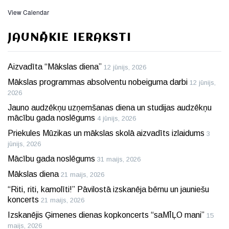
View Calendar
JAUNĀKIE IERAKSTI
Aizvadīta “Mākslas diena”
12 jūnijs, 2026
Mākslas programmas absolventu nobeiguma darbi
12 jūnijs,
2026
Jauno audzēkņu uzņemšanas diena un studijas audzēkņu
mācību gada noslēgums
4 jūnijs, 2026
Priekules Mūzikas un mākslas skolā aizvadīts izlaidums
3
jūnijs, 2026
Mācību gada noslēgums
31 maijs, 2026
Mākslas diena
21 maijs, 2026
“Riti, riti, kamolīti!” Pāvilostā izskanēja bērnu un jauniešu
koncerts
21 maijs, 2026
Izskanējis Ģimenes dienas kopkoncerts “saMĪĻO mani”
15
maijs, 2026