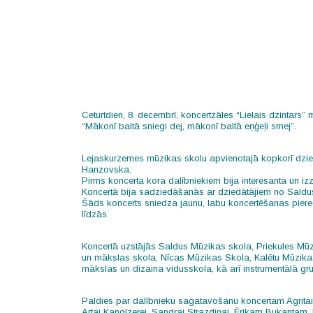
Ceturtdien, 8. decembrī, koncertzāles “Lielais dzintars
“Mākonī baltā sniegi dej, mākonī baltā eņģeļi smej”.
Lejaskurzemes mūzikas skolu apvienotajā kopkorī dziedā
Hanzovska.
Pirms koncerta kora dalībniekiem bija interesanta un izz
Koncertā bija sadziedāšanās ar dziedātājiem no Saldus,
Šāds koncerts sniedza jaunu, labu koncertēšanas pieredz
līdzās.
Koncertā uzstājās
Saldus Mūzikas skola
,
Priekules Mū
un mākslas skola
, Nīcas Mūzikas Skola,
Kalētu Mūzik
mākslas un dizaina vidusskola
, kā arī instrumentālā 
Paldies par dalībnieku sagatavošanu koncertam Agritai Ha
Artai Kangīzerei, Sandrai Strazdiņai, Ērikam Bukantam, L