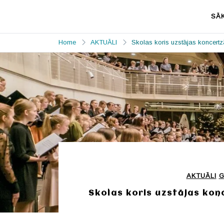
Skip
to
SĀ
content
Priekules
Prieks mājo Priekulē
MŪZIKAS un
Home
AKTUĀLI
Skolas koris uzstājas koncertzā
MĀKSLAS
SKOLA
AKTUĀLI
G
Skolas koris uzstājas konc