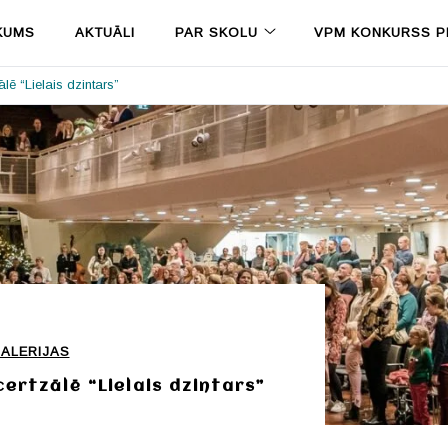
KUMS
AKTUĀLI
PAR SKOLU
VPM KONKURSS PR
lē “Lielais dzintars”
ALERIJAS
ertzālē “Lielais dzintars”