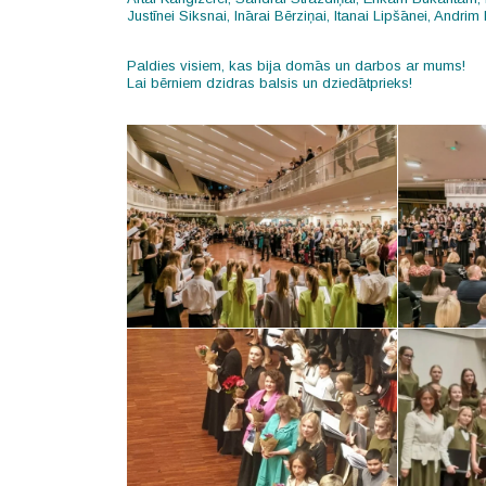
Justīnei Siksnai, Inārai Bērziņai, Itanai Lipšānei, Andrim
Paldies visiem, kas bija domās un darbos ar mums!
Lai bērniem dzidras balsis un dziedātprieks!