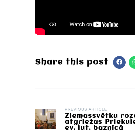
Share this post
Post
PREVIOUS ARTICLE
navigation
Ziemassvētku roz
atgriežas Priekul
ev. lut. baznīcā