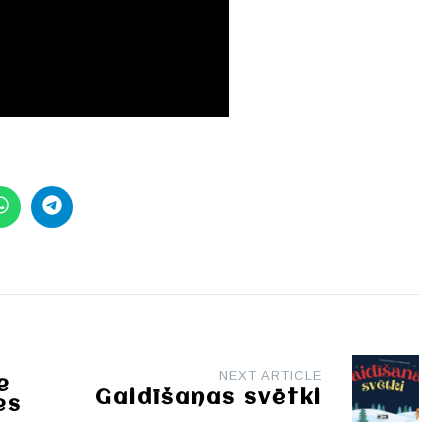
NEXT ARTICLE
e
Gaidīšanas svētki
es