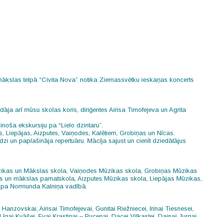
” mākslas telpā “Civita Nova” notika Ziemassvētku ieskaņas koncerts
ja arī mūsu skolas koris, diriģentes Airisa Timofejeva un Agrita
inoša ekskursiju pa “Lielo dzintaru”.
 Liepājas, Aizputes, Vaiņodes, Kalētiem, Grobiņas un Nīcas.
i un paplašināja repertuāru. Mācīja sajust un cienīt dziedātājus
zikas un Mākslas skola
,
Vaiņodes Mūzikas skola
,
Grobiņas Mūzikas
as un mākslas pamatskola
,
Aizputes Mūzikas skola
,
Liepājas Mūzikas,
grupa Normunda Kalniņa vadībā.
nzovskai, Airisai Timofejevai, Gunitai Riežniecei, Irinai Tiesnesei,
īgai Kvāšei, Evai Krastiņai – Pucenai, Dacei Vilkastei, Dainai Jurgai,