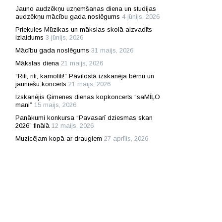
Jauno audzēkņu uzņemšanas diena un studijas
audzēkņu mācību gada noslēgums
4 jūnijs, 2026
Priekules Mūzikas un mākslas skolā aizvadīts
izlaidums
3 jūnijs, 2026
Mācību gada noslēgums
31 maijs, 2026
Mākslas diena
21 maijs, 2026
“Riti, riti, kamolīti!” Pāvilostā izskanēja bērnu un
jauniešu koncerts
21 maijs, 2026
Izskanējis Ģimenes dienas kopkoncerts “saMĪĻO
mani”
15 maijs, 2026
Panākumi konkursa “Pavasarī dziesmas skan
2026” finālā
12 maijs, 2026
Muzicējam kopā ar draugiem
27 aprīlis, 2026