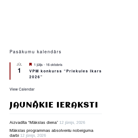
Pasākumu kalendārs
Featured
1 jūlijs
-
16 oktobris
JŪL
1
VPM konkurss “Priekules Ikars
2026”
View Calendar
JAUNĀKIE IERAKSTI
Aizvadīta “Mākslas diena”
12 jūnijs, 2026
Mākslas programmas absolventu nobeiguma
darbi
12 jūnijs, 2026