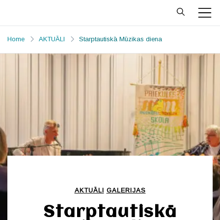
Skip
to
Priekules
Prieks mājo Priekulē
content
MŪZIKAS un
Home
AKTUĀLI
Starptautiskā Mūzikas diena
MĀKSLAS
SKOLA
AKTUĀLI
GALERIJAS
Starptautiskā