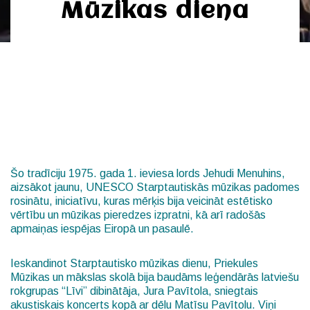
Mūzikas diena
Šo tradīciju 1975. gada 1. ieviesa lords Jehudi Menuhins,
aizsākot jaunu, UNESCO Starptautiskās mūzikas padomes
rosinātu, iniciatīvu, kuras mērķis bija veicināt estētisko
vērtību un mūzikas pieredzes izpratni, kā arī radošās
apmaiņas iespējas Eiropā un pasaulē.
Ieskandinot Starptautisko mūzikas dienu, Priekules
Mūzikas un mākslas skolā bija baudāms leģendārās latviešu
rokgrupas “Līvi” dibinātāja, Jura Pavītola, sniegtais
akustiskais koncerts kopā ar dēlu Matīsu Pavītolu. Viņi