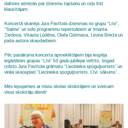
dalīsies atmiņās par dziesmu tapšanu un ceļu līdz
klausītājam.
Koncertā skanēja Jura Pavītola dziesmas no grupu “Līvi”,
“Saime” un solo programmu repertuāriem ar Imanta
Ziedoņa, Vitauta Ļūdēna, Olafa Gūtmaņa, Leona Brieža un
paša autora skaņdarbiem.
Pēc pasākuma koncerta apmeklētājiem bija iespēja
iegādāties grupas “Līvi” 50 gadu jubilejai veltīto, šogad
izdoto Jura Pavītola grāmatu “Liecinieka spoguļportets” un
vinila skaņuplati “Liecinieka spoguļportets. Līvi: sākums”.
Mēs lepojamies ar mūsu skolas skolotājiem un sveicam
visus skolotāju dienā!