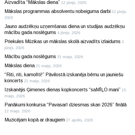
Aizvadīta “Mākslas diena”
12 jūnijs, 2026
Mākslas programmas absolventu nobeiguma darbi
12 jūnijs,
2026
Jauno audzēkņu uzņemšanas diena un studijas audzēkņu
mācību gada noslēgums
4 jūnijs, 2026
Priekules Mūzikas un mākslas skolā aizvadīts izlaidums
3
jūnijs, 2026
Mācību gada noslēgums
31 maijs, 2026
Mākslas diena
21 maijs, 2026
“Riti, riti, kamolīti!” Pāvilostā izskanēja bērnu un jauniešu
koncerts
21 maijs, 2026
Izskanējis Ģimenes dienas kopkoncerts “saMĪĻO mani”
15
maijs, 2026
Panākumi konkursa “Pavasarī dziesmas skan 2026” finālā
12 maijs, 2026
Muzicējam kopā ar draugiem
27 aprīlis, 2026