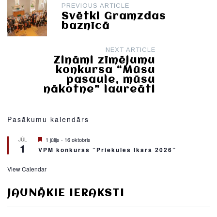
Post
PREVIOUS ARTICLE
navigation
Svētki Gramzdas
baznīcā
NEXT ARTICLE
Zināmi zīmējumu
konkursa “Mūsu
pasaule, mūsu
nākotne” laureāti
Pasākumu kalendārs
Featured
1 jūlijs
-
16 oktobris
JŪL
1
VPM konkurss “Priekules Ikars 2026”
View Calendar
JAUNĀKIE IERAKSTI