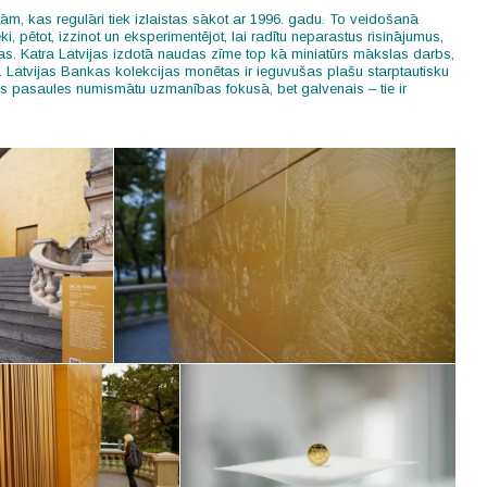
ām, kas regulāri tiek izlaistas sākot ar 1996. gadu. To veidošanā
, pētot, izzinot un eksperimentējot, lai radītu neparastus risinājumus,
ijas. Katra Latvijas izdotā naudas zīme top kā miniatūrs mākslas darbs,
. Latvijas Bankas kolekcijas monētas ir ieguvušas plašu starptautisku
s pasaules numismātu uzmanības fokusā, bet galvenais – tie ir