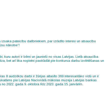
zsaka pateicību dalībniekiem, par izrādīto interesi un atsaucību
su nākotne”!
, kuru autori ir bērni un jaunieši no visas Latvijas. Lielā atsaucība
idza, bet arī lika nopietni pastrādāt pie konkursa darbu izvērtēšanas un
s 8 audzēkņu darbi ir žūrijas atlasīto 369 interesantāko vidū un ir
apskatāms pie Latvijas Nacionālā mākslas muzeja Latvijas bankas
kā no 2022. gada 9. oktobra līdz 2023. gada 15. janvārim.