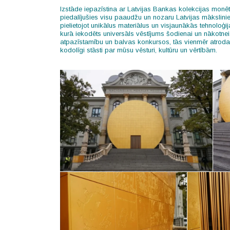
Izstāde iepazīstina ar Latvijas Bankas kolekcijas monēt
piedalījušies visu paaudžu un nozaru Latvijas mākslinieki
pielietojot unikālus materiālus un visjaunākās tehnoloģ
kurā iekodēts universāls vēstījums šodienai un nākotnei
atpazīstamību un balvas konkursos, tās vienmēr atroda
kodolīgi stāsti par mūsu vēsturi, kultūru un vērtībām.