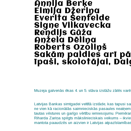
Annija Berķe
Eimija Džeriņa
Everita Šenfelde
Signe Vilkavecka
Rendijs Gūža
Anžela Dēliņa
Roberts Ozoliņš
Sakām paldies arī pā
īpaši, skolotājai, Daig
Muzeja galvenās ēkas 4. un 5. stāva izstāžu zālēs varē
Latvijas Bankas simtgadei veltītā izstāde, kas tapusi 
ne vien kā racionālās saimnieciskās pasaules neatņemam
tautas vēstures un garīgo vērtību iemiesojumu. Piemēr
Riharda Zariņa spilgts mākslinieciskais veikums – ikvien
mantota paaudzēs un aizvien ir Latvijas atpazīstamība