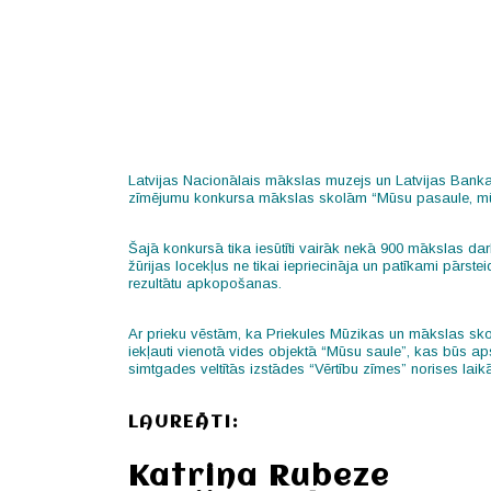
Latvijas Nacionālais mākslas muzejs un Latvijas Banka i
zīmējumu konkursa mākslas skolām “Mūsu pasaule, mū
Šajā konkursā tika iesūtīti vairāk nekā 900 mākslas darbi
žūrijas locekļus ne tikai iepriecināja un patīkami pārste
rezultātu apkopošanas.
Ar prieku vēstām, ka Priekules Mūzikas un mākslas skola
iekļauti vienotā vides objektā “Mūsu saule”, kas būs 
simtgades veltītās izstādes “Vērtību zīmes” norises lai
LAUREĀTI:
Katrina Rubeze