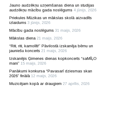
Jauno audzēkņu uzņemšanas diena un studijas
audzēkņu mācību gada noslēgums
4 jūnijs, 2026
Priekules Mūzikas un mākslas skolā aizvadīts
izlaidums
3 jūnijs, 2026
Mācību gada noslēgums
31 maijs, 2026
Mākslas diena
21 maijs, 2026
“Riti, riti, kamolīti!” Pāvilostā izskanēja bērnu un
jauniešu koncerts
21 maijs, 2026
Izskanējis Ģimenes dienas kopkoncerts “saMĪĻO
mani”
15 maijs, 2026
Panākumi konkursa “Pavasarī dziesmas skan
2026” finālā
12 maijs, 2026
Muzicējam kopā ar draugiem
27 aprīlis, 2026