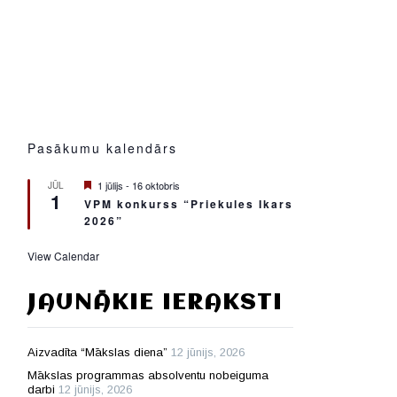
Pasākumu kalendārs
Featured
1 jūlijs
-
16 oktobris
JŪL
1
VPM konkurss “Priekules Ikars
2026”
View Calendar
JAUNĀKIE IERAKSTI
Aizvadīta “Mākslas diena”
12 jūnijs, 2026
Mākslas programmas absolventu nobeiguma
darbi
12 jūnijs, 2026