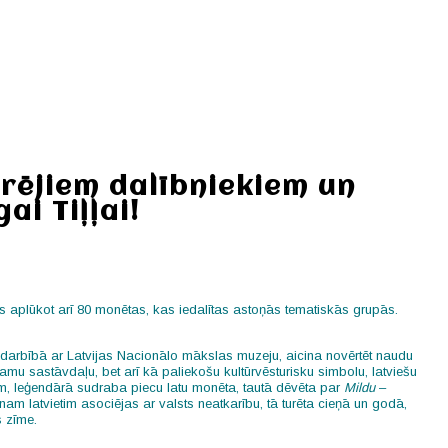
rējiem dalībniekiem un
ai Tiļļai!
s aplūkot arī 80 monētas, kas iedalītas astoņās tematiskās grupās.
sadarbībā ar Latvijas Nacionālo mākslas muzeju, aicina novērtēt naudu
u sastāvdaļu, bet arī kā paliekošu kultūrvēsturisku simbolu, latviešu
am, leģendārā sudraba piecu latu monēta, tautā dēvēta par
Mildu
–
am latvietim asociējas ar valsts neatkarību, tā turēta cieņā un godā,
s zīme.