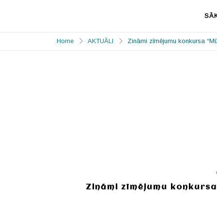
Skip
to
SĀ
content
Priekules
Prieks mājo Priekulē
MŪZIKAS un
Home
AKTUĀLI
Zināmi zīmējumu konkursa “Mūs
MĀKSLAS
SKOLA
Zināmi zīmējumu konkursa