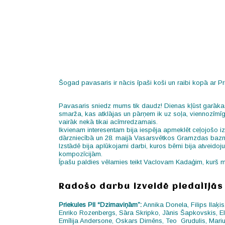
Šogad pavasaris ir nācis īpaši koši un raibi kopā ar Pr
Pavasaris sniedz mums tik daudz! Dienas kļūst garākas,
smarža, kas atklājas un pārņem ik uz soļa, viennozīmīgi
vairāk nekā tikai acīmredzamais.
Ikvienam interesentam bija iespēja apmeklēt ceļojošo iz
dārzniecībā un 28. maijā Vasarsvētkos Gramzdas bazn
Izstādē bija aplūkojami darbi, kuros bērni bija atveido
kompozīcijām.
Īpašu paldies vēlamies teikt Vaclovam Kadaģim, kurš mūs
Radošo darbu izveidē piedalījās 
Priekules PII “Dzirnaviņām”:
Annika Donela, Filips Ilaķi
Enriko Rozenbergs, Sāra Skripko, Jānis Šapkovskis, E
Emīlija Andersone, Oskars Dirnēns, Teo Grudulis, Mariu