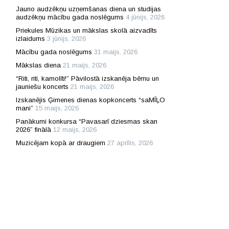
Jauno audzēkņu uzņemšanas diena un studijas
audzēkņu mācību gada noslēgums
4 jūnijs, 2026
Priekules Mūzikas un mākslas skolā aizvadīts
izlaidums
3 jūnijs, 2026
Mācību gada noslēgums
31 maijs, 2026
Mākslas diena
21 maijs, 2026
“Riti, riti, kamolīti!” Pāvilostā izskanēja bērnu un
jauniešu koncerts
21 maijs, 2026
Izskanējis Ģimenes dienas kopkoncerts “saMĪĻO
mani”
15 maijs, 2026
Panākumi konkursa “Pavasarī dziesmas skan
2026” finālā
12 maijs, 2026
Muzicējam kopā ar draugiem
27 aprīlis, 2026