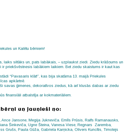
iekules un Kalētu bērniem!
 laiks siltāks un, pats labākais, ‒ uzplaukst ziedi. Ziedu krāšņums un
 ir priekšvēstnesis labākiem laikiem. Bet ziedu skaistums ir kaut kas
stādi “Pavasaris klāt!”, kas bija skatāma 13. maijā Priekules
īcas apkārtnē.
juši savas ģimenes, dekoratīvos ziedus, kā arī klusās dabas ar ziedu
 finansiāli atbalstīja ar kokmateriāliem.
bērni un jaunieši no:
s, Ance Jansone, Megija Jukneviča. Emīls Prūsis, Ralfs Ramanausks,
liana Šinkeviča, Ugne Šteina, Vanesa Viese, Regnars Zaremba,
ss Grušs, Paula Gūža, Gabriela Karņicka, Olivers Kuncītis, Timotejs