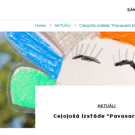
Skip
to
SĀ
content
Priekules
Prieks mājo Priekulē
MŪZIKAS un
Home
AKTUĀLI
Ceļojošā izstāde “Pavasaris kl
MĀKSLAS
SKOLA
AKTUĀLI
Ceļojošā izstāde “Pavasari