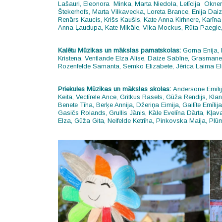
Lašauri, Eleonora Minka, Marta Niedola, Letīcija Okne
Štekerhofs, Marta Vilkavecka, Loreta Brance, Enija Daiz
Renārs Kaucis, Krišs Kaušis, Kate Anna Kirhnere, Karī
Anna Ļaudupa, Kate Mikāle, Vika Mockus, Rūta Paegle, R
Kalētu Mūzikas un mākslas pamatskolas:
Gorna Enija,
Kristena,
Ventlande Elza Alise,
Daize Sabīne,
Grasmane
Rozenfelde Samanta,
Semko Elizabete,
Jērica Laima El
Priekules Mūzikas un mākslas skolas:
Andersone Emīli
Keita,
Vectīrele Ance,
Gritkus Rasels,
Gūža Rendijs,
Klan
Benete Tīna,
Berķe Annija,
Džeriņa Eimija,
Gailīte Emīlij
Gasičs Rolands,
Grullis Jānis,
Kāle Evelīna Dārta,
Kļav
Elza,
Gūža Gita,
Neifelde Ketrīna,
Pinkovska Maija,
Plū