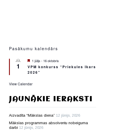
Pasākumu kalendārs
Featured
1 jūlijs
-
16 oktobris
JŪL
1
VPM konkurss “Priekules Ikars
2026”
View Calendar
JAUNĀKIE IERAKSTI
Aizvadīta “Mākslas diena”
12 jūnijs, 2026
Mākslas programmas absolventu nobeiguma
darbi
12 jūnijs, 2026