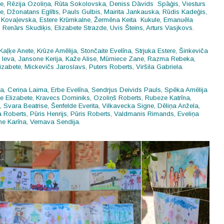
re, Rēzija Ozoliņa, Rūta Sokolovska, Deniss Dāvids Spāģis, Viesturs
e, Džonatans Eglītis, Pauls Gulbis, Mairita Jankauska, Rūdis Kadeģis,
na Kovaļevska, Estere Krūmkalne, Žermēna Keita Kukule, Emanuēla
enārs Skudiķis, Elizabete Strazde, Uvis Šteins, Arturs Vasjkovs.
Kaļķe Anete,
Krūze Amēlija,
Stončaite Evelīna,
Strjuka Estere,
Šinkeviča
 Ieva,
Jansone Kerija,
Kaže Alise,
Mūrniece Zane,
Razma Rebeka,
izabete,
Mickevičs Jaroslavs,
Puters Roberts,
Viršila Gabriela.
ja,
Ceriņa Laima,
Erbe Evelīna,
Sendrjus Deivids Pauls,
Spēka Amēlija
e Elizabete,
Kravecs Dominiks,
Ozoliņš Roberts,
Rubeze Katrīna,
a,
Svara Beatrise,
Šenfelde Everita,
Vilkavecka Signe,
Dēliņa Anžela,
a Roberts,
Pūris Henrijs,
Pūris Roberts,
Valdmanis Rimands,
Eveliņa
me Karīna,
Vernava Sendija.