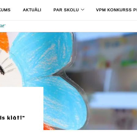
KUMS
AKTUĀLI
PAR SKOLU
VPM KONKURSS PR
āt!”
s klāt!”